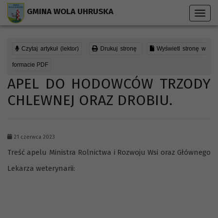
Przejdź do menu strony
Przejdź do stopki strony
Przejdź do głównej treści strony
GMINA WOLA UHRUSKA
Toggl
navig
Czytaj artykuł (lektor)
Drukuj stronę
Wyświetl stronę w
formacie PDF
APEL DO HODOWCÓW TRZODY
CHLEWNEJ ORAZ DROBIU.
21 czerwca 2023
Treść apelu Ministra Rolnictwa i Rozwoju Wsi oraz Głównego
Lekarza weterynarii: