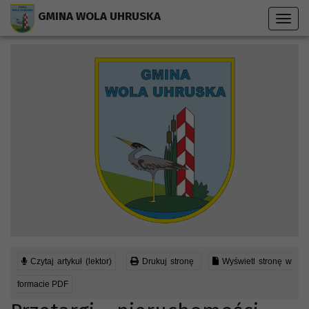
Przejdź do menu strony
Przejdź do stopki strony
Przejdź do głównej treści strony
GMINA WOLA UHRUSKA
Toggl
navig
Czytaj artykuł (lektor)
Drukuj stronę
Wyświetl stronę w
formacie PDF