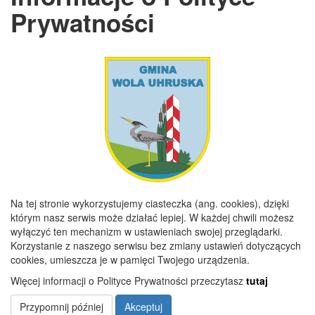
NIP
5651446722
Prywatności
REGON
110197859
GODZINY URZĘDOWANIA
Poniedziałek
7:30 - 15:30
Wtorek
7:30 - 16:00
Środa
7:30 - 15:30
Czwartek
7:30 - 15:30
Piątek
7:30 - 15:00
Na tej stronie wykorzystujemy ciasteczka (ang. cookies), dzięki
którym nasz serwis może działać lepiej. W każdej chwili możesz
wyłączyć ten mechanizm w ustawieniach swojej przeglądarki.
Copyright 2019@ Urząd Gminy Wola Uhruska
Korzystanie z naszego serwisu bez zmiany ustawień dotyczących
cookies, umieszcza je w pamięci Twojego urządzenia.
Więcej informacji o Polityce Prywatności przeczytasz
tutaj
Przypomnij później
Akceptuj