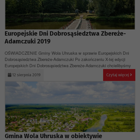
Europejskie Dni Dobrosąsiedztwa Zbereże-
Adamczuki 2019
OŚWIADCZENIE Gminy Wola Uhruska w sprawie Europejskich Dni
Dobrosąsiedztwa Zbereże-Adamczuki Po zakończeniu X-tej edycji
Europejskich Dni Dobrosąsiedztwa Zbereże-Adamczuki chcielibyśmy
dokonać...
12 sierpnia 2019
Czytaj więcej
Gmina Wola Uhruska w obiektywie