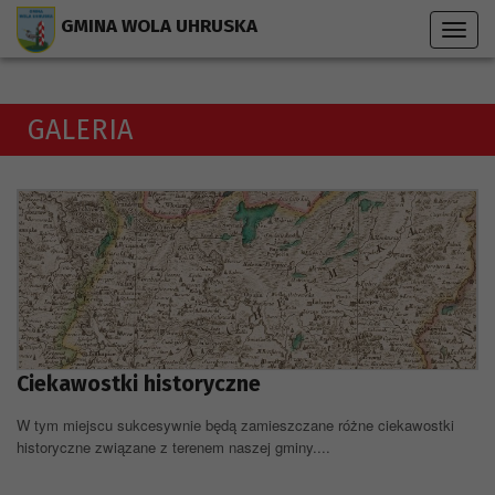
Przejdź do menu strony
Przejdź do stopki strony
Przejdź do głównej treści strony
GMINA WOLA UHRUSKA
Toggl
navig
GALERIA
Ciekawostki historyczne
W tym miejscu sukcesywnie będą zamieszczane różne ciekawostki
historyczne związane z terenem naszej gminy....