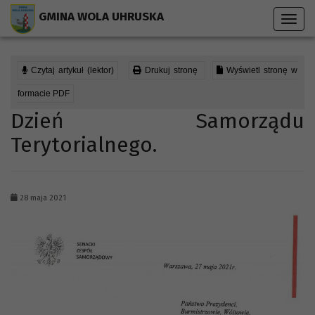
Przejdź do menu strony
Przejdź do stopki strony
Przejdź do głównej treści strony
GMINA WOLA UHRUSKA
Toggl
navig
Czytaj artykuł (lektor)
Drukuj stronę
Wyświetl stronę w
formacie PDF
Dzień Samorządu
Terytorialnego.
28 maja 2021