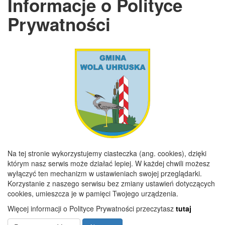
Informacje o Polityce
NIP
5651446722
Prywatności
REGON
110197859
GODZINY URZĘDOWANIA
Poniedziałek
7:30 - 15:30
Wtorek
7:30 - 16:00
Środa
7:30 - 15:30
Czwartek
7:30 - 15:30
Piątek
7:30 - 15:00
Na tej stronie wykorzystujemy ciasteczka (ang. cookies), dzięki
którym nasz serwis może działać lepiej. W każdej chwili możesz
wyłączyć ten mechanizm w ustawieniach swojej przeglądarki.
Copyright 2019@ Urząd Gminy Wola Uhruska
Korzystanie z naszego serwisu bez zmiany ustawień dotyczących
cookies, umieszcza je w pamięci Twojego urządzenia.
Więcej informacji o Polityce Prywatności przeczytasz
tutaj