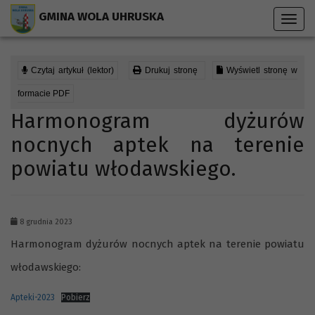
Przejdź do menu strony
Przejdź do stopki strony
Przejdź do głównej treści strony
GMINA WOLA UHRUSKA
Toggl
navig
Czytaj artykuł (lektor)
Drukuj stronę
Wyświetl stronę w
formacie PDF
Harmonogram dyżurów
nocnych aptek na terenie
powiatu włodawskiego.
8 grudnia 2023
Harmonogram dyżurów nocnych aptek na terenie powiatu
włodawskiego:
Apteki-2023
Pobierz