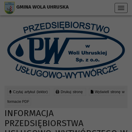
Przejdź do menu strony
Przejdź do stopki strony
Przejdź do głównej treści strony
GMINA WOLA UHRUSKA
Toggl
navig
Czytaj artykuł (lektor)
Drukuj stronę
Wyświetl stronę w
formacie PDF
INFORMACJA
PRZEDSIĘBIORSTWA