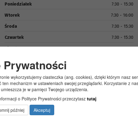
Poniedziałek
7:30 - 15:30
Wtorek
7:30 - 16:00
Środa
7:30 - 15:30
Czwartek
7:30 - 15:30
Piątek
7:30 - 15:00
e Prywatności
tronie wykorzystujemy ciasteczka (ang. cookies), dzięki którym nasz se
ć ten mechanizm w ustawieniach swojej przeglądarki. Korzystanie z n
 umieszcza je w pamięci Twojego urządzenia.
nformacji o Polityce Prywatności przeczytasz
tutaj
Copyright 2019@ Urząd Gminy Wola Uhruska
mnij później
Akceptuj