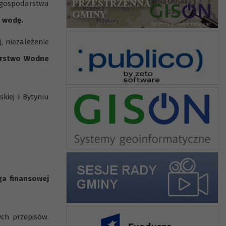
 gospodarstwa
 wodę.
, niezależenie
rstwo Wodne
iej i Bytyniu
ga finansowej
ch przepisów.