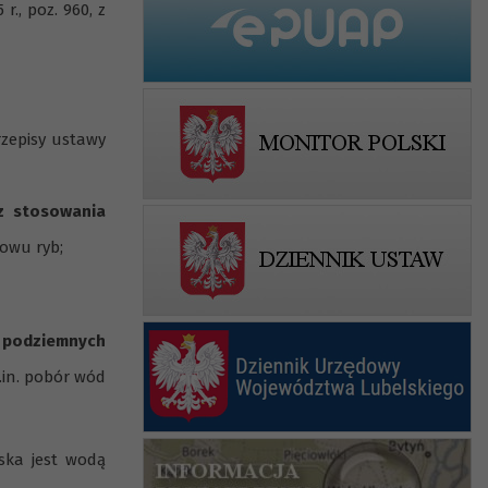
., poz. 960, z
przepisy ustawy
z stosowania
owu ryb;
 podziemnych
in. pobór wód
ska jest wodą