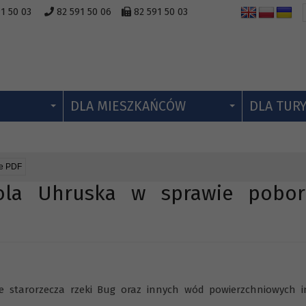
1 50 03
82 591 50 06
82 591 50 03
DLA MIESZKAŃCÓW
DLA TUR
ie PDF
ola Uhruska w sprawie pobo
e starorzecza rzeki Bug oraz innych wód powierzchniowych 