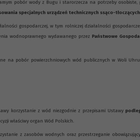
 samym pobór wody z Bugu i starorzecza na potrzeby osobiste,
sowania specjalnych urządzeń technicznych ssąco-tłoczących
lności gospodarczej, w tym rolniczej działalności gospodarczej
wolenia wodnoprawnego wydawanego przez
Państwowe Gospoda
e na pobór powierzchniowych wód publicznych w Woli Uhrusk
stawy korzystanie z wód niezgodnie z przepisami Ustawy
podle
cyzji właściwy organ Wód Polskich.
zystanie z zasobów wodnych oraz przestrzeganie obowiązujący