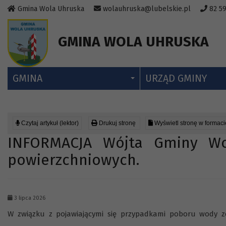
Przejdź do menu strony
Przejdź do stopki strony
Przejdź do głównej treści strony
Gmina Wola Uhruska
wolauhruska@lubelskie.pl
82 59
GMINA WOLA UHRUSKA
GMINA
URZĄD GMINY
Czytaj artykuł (lektor)
Drukuj stronę
Wyświetl stronę w formac
INFORMACJA Wójta Gminy W
powierzchniowych.
3 lipca 2026
W związku z pojawiającymi się przypadkami poboru wody z