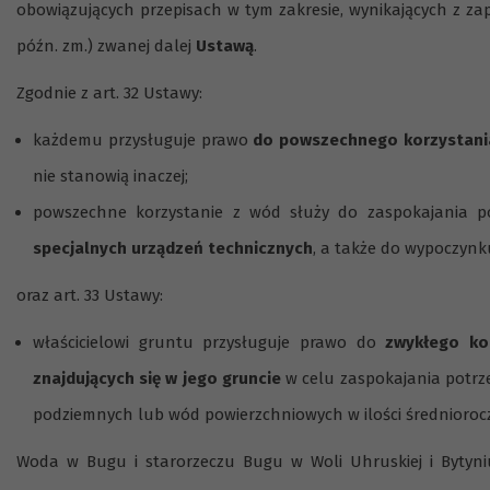
obowiązujących przepisach w tym zakresie, wynikających z zapi
późn. zm.) zwanej dalej
Ustawą
.
Zgodnie z art. 32 Ustawy:
każdemu przysługuje prawo
do powszechnego korzystani
nie stanowią inaczej;
powszechne korzystanie z wód służy do zaspokajania p
specjalnych urządzeń technicznych
, a także do wypoczynk
oraz art. 33 Ustawy:
właścicielowi gruntu przysługuje prawo do
zwykłego ko
znajdujących się w jego gruncie
w celu zaspokajania potrz
podziemnych lub wód powierzchniowych w ilości średniorocz
Woda w Bugu i starorzeczu Bugu w Woli Uhruskiej i Byty