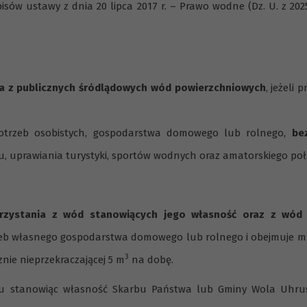
sów ustawy z dnia 20 lipca 2017 r. – Prawo wodne (Dz. U. z 2025 r
a z publicznych śródlądowych wód powierzchniowych
, jeżeli 
otrzeb osobistych, gospodarstwa domowego lub rolnego,
be
u, uprawiania turystyki, sportów wodnych oraz amatorskiego poł
rzystania z wód stanowiących jego własność oraz z wód
eb własnego gospodarstwa domowego lub rolnego i obejmuje m.
3
nie nieprzekraczającej 5 m
na dobę.
niu stanowiąc własność Skarbu Państwa lub Gminy Wola Uhru