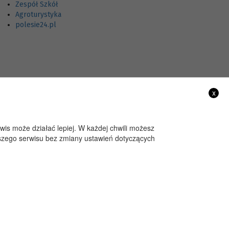
Zespół Szkół
Agroturystyka
polesie24.pl
x
rwis może działać lepiej. W każdej chwili możesz
aszego serwisu bez zmiany ustawień dotyczących