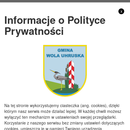
FAX
82 591 50 03
x
Informacje o Polityce
NIP
5651446722
Prywatności
REGON
110197859
GODZINY URZĘDOWANIA
Poniedziałek
7:30 - 15:30
Wtorek
7:30 - 16:00
Środa
7:30 - 15:30
Czwartek
7:30 - 15:30
Piątek
7:30 - 15:00
Na tej stronie wykorzystujemy ciasteczka (ang. cookies), dzięki
którym nasz serwis może działać lepiej. W każdej chwili możesz
wyłączyć ten mechanizm w ustawieniach swojej przeglądarki.
Copyright 2019@ Urząd Gminy Wola Uhruska
Korzystanie z naszego serwisu bez zmiany ustawień dotyczących
cookies, umieszcza je w pamięci Twojego urządzenia.