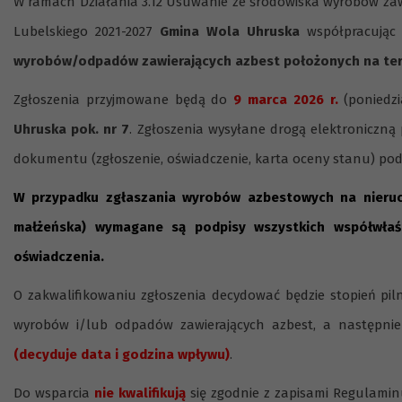
W ramach Działania 3.12 Usuwanie ze środowiska wyrobów za
Lubelskiego 2021-2027
Gmina Wola Uhruska
współpracując
wyrobów/odpadów zawierających azbest położonych na ter
Zgłoszenia przyjmowane będą do
9 marca 2026 r.
(poniedzi
Uhruska pok. nr 7
. Zgłoszenia wysyłane drogą elektroniczn
dokumentu (zgłoszenie, oświadczenie, karta oceny stanu) po
W przypadku zgłaszania wyrobów azbestowych na nieruch
małżeńska) wymagane są podpisy wszystkich współwłaśc
oświadczenia.
O zakwalifikowaniu zgłoszenia decydować będzie stopień pil
wyrobów i/lub odpadów zawierających azbest, a następnie 
(decyduje data i godzina wpływu)
.
Do wsparcia
nie kwalifikują
się zgodnie z zapisami Regulami