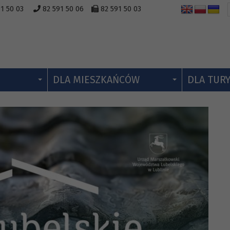
1 50 03
82 591 50 06
82 591 50 03
DLA MIESZKAŃCÓW
DLA TUR