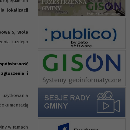
ropejskie dla
ia lokalizacji
rkowa 5, Wola
zenia każdego
współwłasność
zgłoszenie i
go użytkowania
 dokumentacją
yjny w ramach