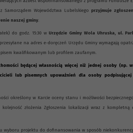
wierających azbest współfinansowanego z programu Fundusze Eu
 z Samorządem Województwa Lubelskiego
przyjmuje zgłoszen
enie naszej gminy
.
ałek) do godz. 15:30 w
Urzędzie Gminy Wola Uhruska, ul. Pa
ą przesyłane na adres e-doręczeń Urzędu Gminy wymagają opatr
dpisem kwalifikowanym lub profilem zaufanym.
omości będącej własnością więcej niż jednej osoby (np. 
icieli lub pisemnych upoważnień dla osoby podpisującej 
ności określony w Karcie oceny stanu i możliwości bezpieczne
kolejność złożenia Zgłoszenia lokalizacji wraz z kompletną
nu wyboru projektu do dofinansowania w sposób niekonkurenc