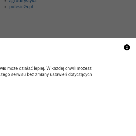
Agroturystyka
polesie24.pl
x
rwis może działać lepiej. W każdej chwili możesz
aszego serwisu bez zmiany ustawień dotyczących