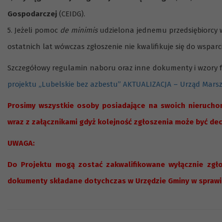
Gospodarczej
(CEIDG).
5. Jeżeli pomoc
de minimis
udzielona jednemu przedsiębiorcy w
ostatnich lat wówczas zgłoszenie nie kwalifikuje się do wspar
Szczegółowy regulamin naboru oraz inne dokumenty i wzory f
projektu „Lubelskie bez azbestu” AKTUALIZACJA – Urząd Mars
Prosimy wszystkie osoby posiadające na swoich nierucho
wraz z załącznikami gdyż kolejność zgłoszenia może być dec
UWAGA:
Do Projektu mogą zostać zakwalifikowane wyłącznie zgło
dokumenty składane dotychczas w Urzędzie Gminy w sprawie