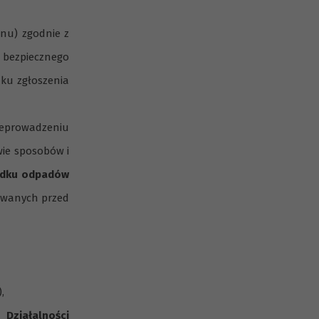
inu) zgodnie z
w bezpiecznego
dku zgłoszenia
zeprowadzeniu
wie sposobów i
adku odpadów
owanych przed
,
 Działalności