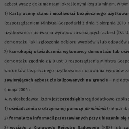
azbest wraz z dokumentami określonymi Regulaminem, w tym
1)
Kartą oceny stanu i możliwości bezpiecznego użytkowa
Rozporządzeniem Ministra Gospodarki z dnia 5 sierpnia 2010
użytkowania i usuwania wyrobów zawierających azbest (Dz. U. z
demontażu, jak i zgłoszenia odbioru wyrobów i/lub odpadów z
2)
kserokopią oświadczenia wykonawcy demontażu lub oś
demontażu zgodnie z § 8 ust. 3 rozporządzenia Ministra Gospoda
warunków bezpiecznego użytkowania i usuwania wyrobów zawie
zawierających azbest zlokalizowanych na gruncie
– nie dot
6 maja 2004 r.
4. Wnioskodawca, który jest
przedsiębiorcą
dodatkowo zobligo
1)
oświadczenia o otrzymanej pomocy
de minimis
(załącznik 
2)
formularza informacji przestawianych przy ubieganiu si
3)
wyciągu z Krajowego Rejestru Sądowego
(KRS) lub
za