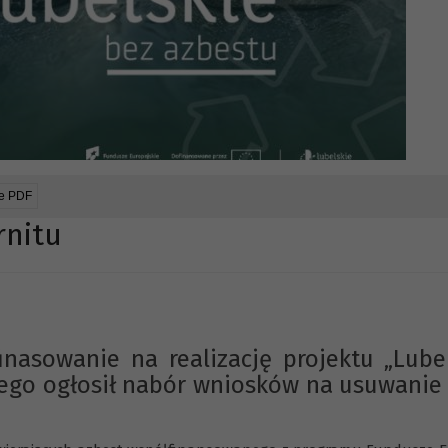
ie PDF
rnitu
nasowanie na realizację projektu „Lube
iego ogłosił nabór wniosków na usuwani