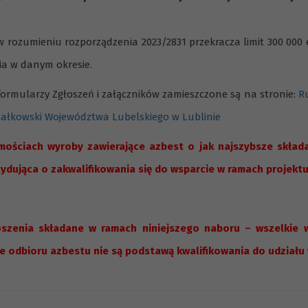
 rozumieniu rozporządzenia 2023/2831 przekracza limit 300 000 
cia w danym okresie.
ormularzy Zgłoszeń i załączników zamieszczone są na stronie:
R
załkowski Województwa Lubelskiego w Lublinie
mościach wyroby zawierające azbest o jak najszybsze skład
ydująca o zakwalifikowania się do wsparcie w ramach projektu
szenia składane w ramach niniejszego naboru – wszelkie w
 odbioru azbestu nie są podstawą kwalifikowania do udziału 