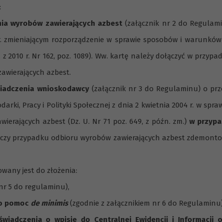
:
nia wyrobów zawierających azbest
(załącznik nr 2 do Regulam
 r. zmieniającym rozporządzenie w sprawie sposobów i warunkó
 2010 r. Nr 162, poz. 1089). Ww. kartę należy dołączyć w przypa
awierających azbest.
wiadczenia wnioskodawcy
(załącznik nr 3 do Regulaminu) o pr
rki, Pracy i Polityki Społecznej z dnia 2 kwietnia 2004 r. w spra
rających azbest (Dz. U. Nr 71 poz. 649, z późn. zm.)
w przyp
yczy przypadku odbioru wyrobów zawierających azbest zdemont
wany jest do złożenia:
nr 5 do regulaminu),
ę o pomoc
de minimis
(zgodnie z załącznikiem nr 6 do Regulaminu)
świadczenia o wpisie do Centralnej Ewidencji i Informacji o