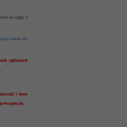
euro w ciągu 3
usza nabór do
anie zgłoszeń
.
nioski i inne
w Projekcie.