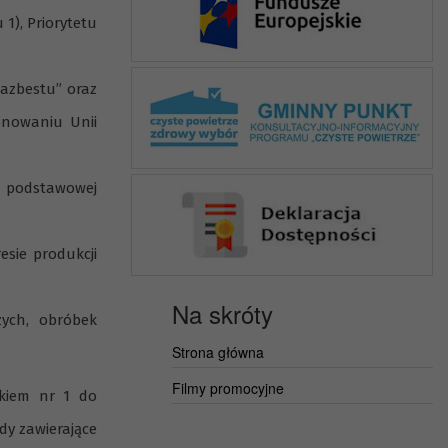
1), Priorytetu
 azbestu” oraz
onowaniu Unii
i podstawowej
sie produkcji
Na skróty
zych, obróbek
Strona główna
Filmy promocyjne
ikiem nr 1 do
dy zawierające