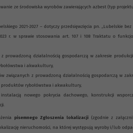
wanie ze środowiska wyrobów zawierających azbest (typ projektu 
lskiego 2021-2027 – dotyczy przedsięwzięcia pn. „Lubelskie bez
2023 r. w sprawie stosowania art. 107 i 108 Traktatu o funkcj
prowadzoną działalnością gospodarczą w zakresie produkcj
ybołówstwa i akwakultury,
związanych z prowadzoną działalnością gospodarczą w zakre
 produktów rybołówstwa i akwakultury,
instalacją nowego pokrycia dachowego, konstrukcji wsporc
ji.
ożenia
pisemnego Zgłoszenia lokalizacji
(zgodnie z załączn
lizację nieruchomości, na której występują wyroby i/lub odpa