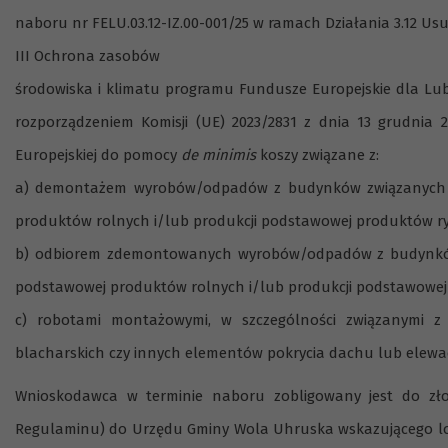
naboru nr FELU.03.12-IZ.00-001/25 w ramach Działania 3.12 Usu
III Ochrona zasobów
środowiska i klimatu programu Fundusze Europejskie dla Lube
rozporządzeniem Komisji (UE) 2023/2831 z dnia 13 grudnia 
Europejskiej do pomocy
de minimis
koszy związane z:
a) demontażem wyrobów/odpadów z budynków związanych z 
produktów rolnych i/lub produkcji podstawowej produktów r
b) odbiorem zdemontowanych wyrobów/odpadów z budynków 
podstawowej produktów rolnych i/lub produkcji podstawowej
c) robotami montażowymi, w szczególności związanymi z 
blacharskich czy innych elementów pokrycia dachu lub elewac
Wnioskodawca w terminie naboru zobligowany jest do zł
Regulaminu) do Urzędu Gminy Wola Uhruska wskazującego loka