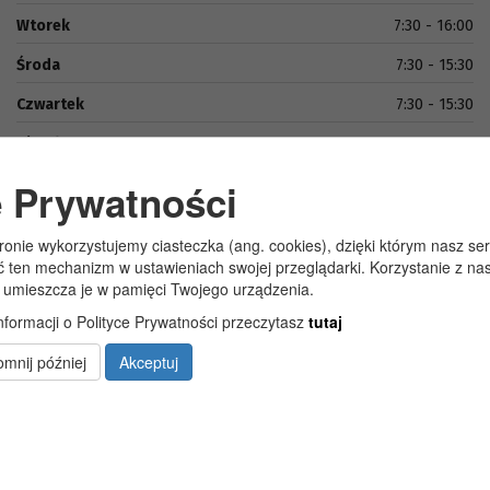
Wtorek
7:30 - 16:00
Środa
7:30 - 15:30
Czwartek
7:30 - 15:30
Piątek
7:30 - 15:00
e Prywatności
tronie wykorzystujemy ciasteczka (ang. cookies), dzięki którym nasz se
ć ten mechanizm w ustawieniach swojej przeglądarki. Korzystanie z n
 umieszcza je w pamięci Twojego urządzenia.
nformacji o Polityce Prywatności przeczytasz
tutaj
Copyright 2019@ Urząd Gminy Wola Uhruska
mnij później
Akceptuj