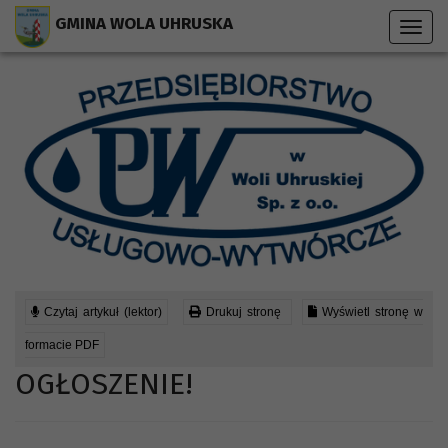
Przejdź do menu strony
Przejdź do stopki strony
Przejdź do głównej treści strony
GMINA WOLA UHRUSKA
Toggl
navig
Czytaj artykuł (lektor)
Drukuj stronę
Wyświetl stronę w
formacie PDF
OGŁOSZENIE!