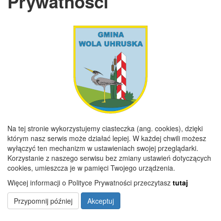
Prywatności
REGON
110197859
GODZINY URZĘDOWANIA
Poniedziałek
7:30 - 15:30
Wtorek
7:30 - 16:00
Środa
7:30 - 15:30
Czwartek
7:30 - 15:30
Piątek
7:30 - 15:00
Na tej stronie wykorzystujemy ciasteczka (ang. cookies), dzięki
którym nasz serwis może działać lepiej. W każdej chwili możesz
wyłączyć ten mechanizm w ustawieniach swojej przeglądarki.
Copyright 2019@ Urząd Gminy Wola Uhruska
Korzystanie z naszego serwisu bez zmiany ustawień dotyczących
cookies, umieszcza je w pamięci Twojego urządzenia.
Więcej informacji o Polityce Prywatności przeczytasz
tutaj
Przypomnij później
Akceptuj