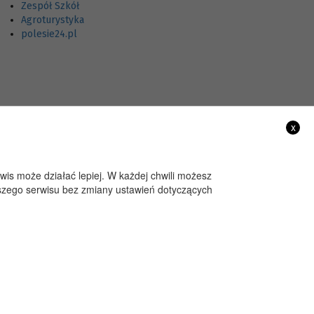
Zespół Szkół
Agroturystyka
polesie24.pl
x
rwis może działać lepiej. W każdej chwili możesz
aszego serwisu bez zmiany ustawień dotyczących