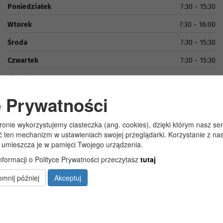
Poniedziałek
7:30 - 15:30
Wtorek
7:30 - 16:00
Środa
7:30 - 15:30
Czwartek
7:30 - 15:30
Piątek
7:30 - 15:00
e Prywatności
tronie wykorzystujemy ciasteczka (ang. cookies), dzięki którym nasz se
ć ten mechanizm w ustawieniach swojej przeglądarki. Korzystanie z n
 umieszcza je w pamięci Twojego urządzenia.
nformacji o Polityce Prywatności przeczytasz
tutaj
Copyright 2019@ Urząd Gminy Wola Uhruska
mnij później
Akceptuj