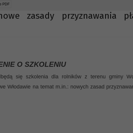
ie PDF
owe zasady przyznawania pła
NIE O SZKOLENI
U
będą się szkolenia dla
rolników z terenu
gminy Wo
e Włodawie na temat m.in.: nowych zasad przyznawan