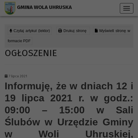
Przejdź do menu strony
Przejdź do stopki strony
Przejdź do głównej treści strony
GMINA WOLA UHRUSKA
Toggl
navig
Czytaj artykuł (lektor)
Drukuj stronę
Wyświetl stronę w
formacie PDF
OGŁOSZENIE
7 lipca 2021
Informuję, że w dniach 12 i
19 lipca 2021 r.
w
godz.:
09:00 – 15:00 w Sali
Ślubów w Urzędzie Gminy
w Woli Uhruskiej,