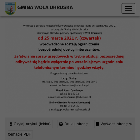
Przejdź do menu strony
Przejdź do stopki strony
Przejdź do głównej treści strony
GMINA WOLA UHRUSKA
Toggl
navig
Czytaj artykuł (lektor)
Drukuj stronę
Wyświetl stronę w
formacie PDF