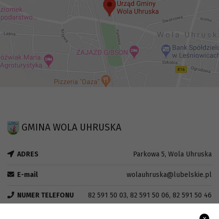
GMINA WOLA UHRUSKA
ADRES
Parkowa 5, Wola Uhruska
E-mail
wolauhruska@lubelskie.pl
NUMER TELEFONU
82 591 50 03, 82 591 50 06, 82 591 50 46
FAX
82 591 50 03
x