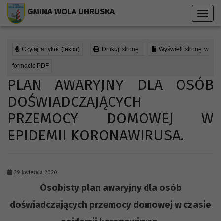
Przejdź do menu strony
Przejdź do stopki strony
Przejdź do głównej treści strony
GMINA WOLA UHRUSKA
Toggl
navig
Czytaj artykuł (lektor)
Drukuj stronę
Wyświetl stronę w
formacie PDF
PLAN AWARYJNY DLA OSÓB
DOŚWIADCZAJĄCYCH
PRZEMOCY DOMOWEJ W
EPIDEMII KORONAWIRUSA.
29 kwietnia 2020
Osobisty plan awaryjny dla osób
doświadczających przemocy domowej w czasie