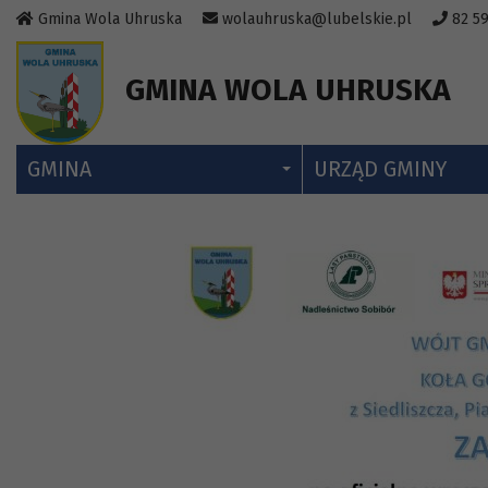
Przejdź do menu strony
Przejdź do stopki strony
Przejdź do głównej treści strony
Gmina Wola Uhruska
wolauhruska@lubelskie.pl
82 59
GMINA WOLA UHRUSKA
GMINA
URZĄD GMINY