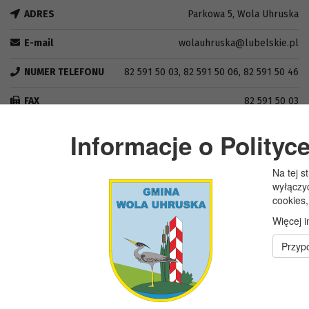
ADRES
Parkowa 5, Wola Uhruska
E-mail
wolauhruska@lubelskie.pl
NUMER TELEFONU
82 591 50 03, 82 591 50 06, 82 591 50 46
FAX
82 591 50 03
NIP
5651446722
Informacje o Polityc
REGON
110197859
Na tej s
wyłączy
cookies,
Więcej i
Przypo