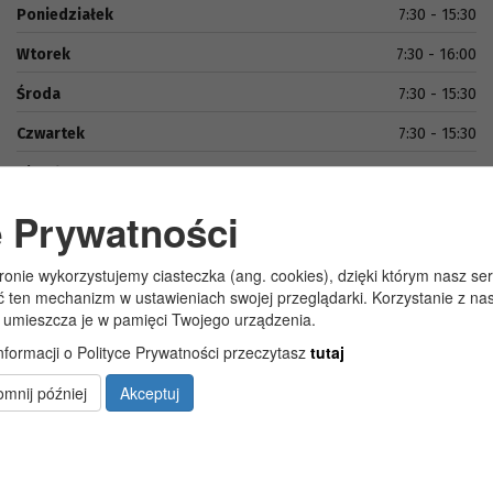
Poniedziałek
7:30 - 15:30
Wtorek
7:30 - 16:00
Środa
7:30 - 15:30
Czwartek
7:30 - 15:30
Piątek
7:30 - 15:00
e Prywatności
tronie wykorzystujemy ciasteczka (ang. cookies), dzięki którym nasz se
ć ten mechanizm w ustawieniach swojej przeglądarki. Korzystanie z n
 umieszcza je w pamięci Twojego urządzenia.
nformacji o Polityce Prywatności przeczytasz
tutaj
Copyright 2019@ Urząd Gminy Wola Uhruska
mnij później
Akceptuj