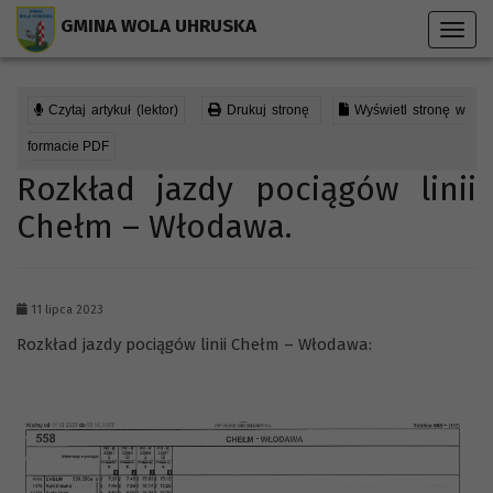
Przejdź do menu strony
Przejdź do stopki strony
Przejdź do głównej treści strony
GMINA WOLA UHRUSKA
Toggl
navig
Czytaj artykuł (lektor)
Drukuj stronę
Wyświetl stronę w
formacie PDF
Rozkład jazdy pociągów linii
Chełm – Włodawa.
11 lipca 2023
Rozkład jazdy pociągów linii Chełm – Włodawa: