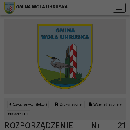
Przejdź do menu strony
Przejdź do stopki strony
Przejdź do głównej treści strony
GMINA WOLA UHRUSKA
Toggl
navig
Czytaj artykuł (lektor)
Drukuj stronę
Wyświetl stronę w
formacie PDF
ROZPORZĄDZENIE Nr 21