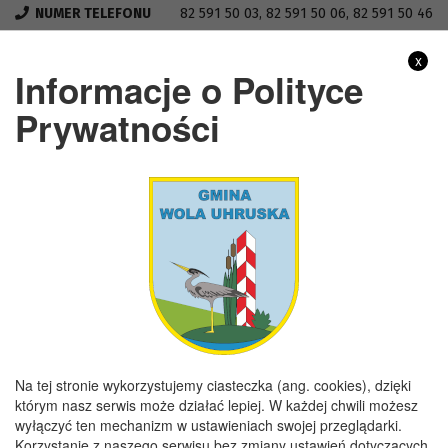
NUMER TELEFONU
82 591 50 03, 82 591 50 06, 82 591 50 46
FAX
82 591 50 03
x
Informacje o Polityce
NIP
5651446722
Prywatności
REGON
110197859
GODZINY URZĘDOWANIA
Poniedziałek
7:30 - 15:30
Wtorek
7:30 - 16:00
Środa
7:30 - 15:30
Czwartek
7:30 - 15:30
Piątek
7:30 - 15:00
Na tej stronie wykorzystujemy ciasteczka (ang. cookies), dzięki
którym nasz serwis może działać lepiej. W każdej chwili możesz
wyłączyć ten mechanizm w ustawieniach swojej przeglądarki.
Copyright 2019@ Urząd Gminy Wola Uhruska
Korzystanie z naszego serwisu bez zmiany ustawień dotyczących