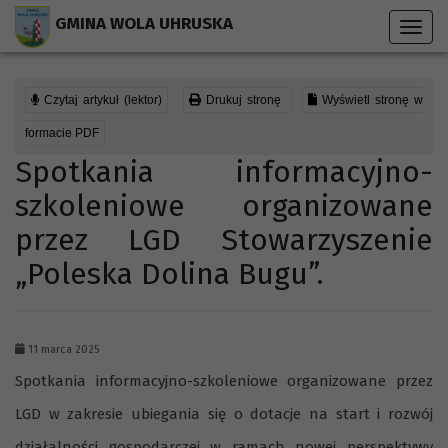
Przejdź do menu strony
Przejdź do stopki strony
Przejdź do głównej treści strony
GMINA WOLA UHRUSKA
Toggl
navig
Czytaj artykuł (lektor)
Drukuj stronę
Wyświetl stronę w
formacie PDF
Spotkania informacyjno-
szkoleniowe organizowane
przez LGD Stowarzyszenie
„Poleska Dolina Bugu”.
11 marca 2025
Spotkania informacyjno-szkoleniowe organizowane przez
LGD w zakresie ubiegania się o dotacje na start i rozwój
działalności gospodarczej w ramach nowej perspektywy