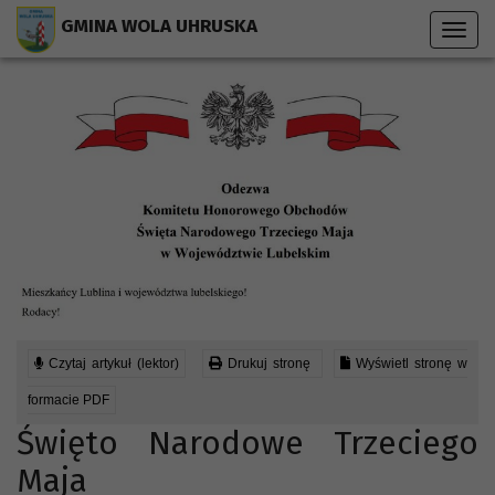
Przejdź do menu strony
Przejdź do stopki strony
Przejdź do głównej treści strony
GMINA WOLA UHRUSKA
Toggl
navig
Czytaj artykuł (lektor)
Drukuj stronę
Wyświetl stronę w
formacie PDF
Święto Narodowe Trzeciego
Maja