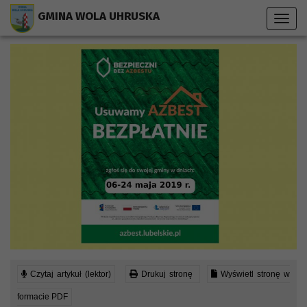
Przejdź do menu strony
Przejdź do stopki strony
Przejdź do głównej treści strony
GMINA WOLA UHRUSKA
Toggl
navig
Czytaj artykuł (lektor)
Drukuj stronę
Wyświetl stronę w
formacie PDF