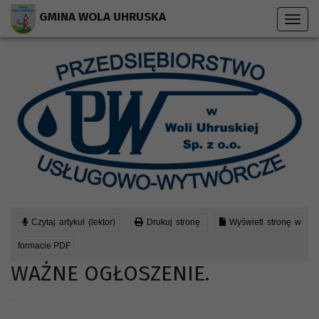
Przejdź do menu strony
Przejdź do stopki strony
Przejdź do głównej treści strony
GMINA WOLA UHRUSKA
Toggl
navig
Czytaj artykuł (lektor)
Drukuj stronę
Wyświetl stronę w
formacie PDF
WAŻNE OGŁOSZENIE.