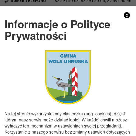
NUMER TELEFONU
82 591 50 03, 82 591 50 06, 82 591 50 46
FAX
82 591 50 03
x
Informacje o Polityce
NIP
5651446722
Prywatności
REGON
110197859
GODZINY URZĘDOWANIA
Poniedziałek
7:30 - 15:30
Wtorek
7:30 - 16:00
Środa
7:30 - 15:30
Czwartek
7:30 - 15:30
Piątek
7:30 - 15:00
Na tej stronie wykorzystujemy ciasteczka (ang. cookies), dzięki
którym nasz serwis może działać lepiej. W każdej chwili możesz
wyłączyć ten mechanizm w ustawieniach swojej przeglądarki.
Copyright 2019@ Urząd Gminy Wola Uhruska
Korzystanie z naszego serwisu bez zmiany ustawień dotyczących