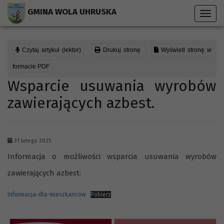
Przejdź do menu strony
Przejdź do stopki strony
Przejdź do głównej treści strony
GMINA WOLA UHRUSKA
Toggl
navig
Czytaj artykuł (lektor)
Drukuj stronę
Wyświetl stronę w
formacie PDF
Wsparcie usuwania wyrobów
zawierających azbest.
21 lutego 2025
Informacja o możliwości wsparcia usuwania wyrobów
zawierających azbest:
Informacja-dla-mieszkancow
Pobierz