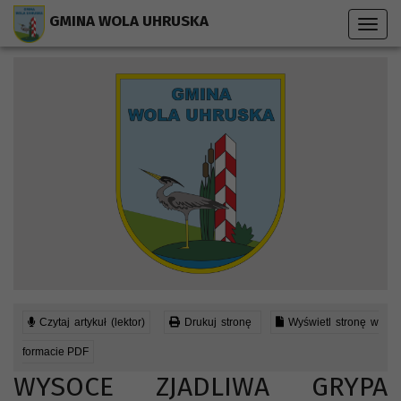
Przejdź do menu strony
Przejdź do stopki strony
Przejdź do głównej treści strony
GMINA WOLA UHRUSKA
Toggl
navig
Czytaj artykuł (lektor)
Drukuj stronę
Wyświetl stronę w
formacie PDF
WYSOCE ZJADLIWA GRYPA