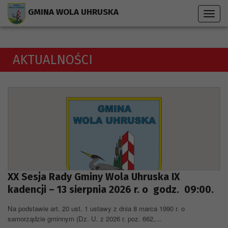
Przejdź do menu strony
Przejdź do stopki strony
Przejdź do głównej treści strony
GMINA WOLA UHRUSKA
Toggl
navig
AKTUALNOŚCI
XX Sesja Rady Gminy Wola Uhruska IX
kadencji – 13 sierpnia 2026 r. o godz. 09:00.
Na podstawie art. 20 ust. 1 ustawy z dnia 8 marca 1990 r. o
samorządzie gminnym (Dz. U. z 2026 r. poz. 662,...