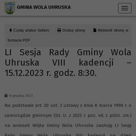
Przejdź do menu strony
Przejdź do stopki strony
Przejdź do głównej treści strony
GMINA WOLA UHRUSKA
Toggl
navig
Czytaj artykuł (lektor)
Drukuj stronę
Wyświetl stronę w
formacie PDF
LI Sesja Rady Gminy Wola
Uhruska VIII kadencji –
15.12.2023 r. godz. 8:30.
14 grudnia 2023
Na podstawie art. 20 ust. 3 ustawy z dnia 8 marca 1990 r. o
samorządzie gminnym (Dz. U. z 2023 r. poz. 40, z późn. zm.)
na wniosek Wójta Gminy Wola Uhruska zwołuję LI Sesję
Rady Gminy Wola Uhruska VIII kadencji na dzień