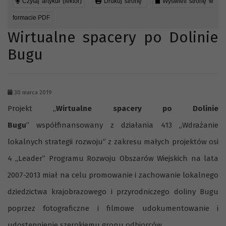
Czytaj artykuł (lektor)
Drukuj stronę
Wyświetl stronę w
formacie PDF
Wirtualne spacery po Dolinie
Bugu
30 marca 2019
Projekt „
Wirtualne spacery po Dolinie
Bugu
” współfinansowany z działania 413 „Wdrażanie
lokalnych strategii rozwoju” z zakresu małych projektów osi
4 „Leader” Programu Rozwoju Obszarów Wiejskich na lata
2007-2013 miał na celu promowanie i zachowanie lokalnego
dziedzictwa krajobrazowego i przyrodniczego doliny Bugu
poprzez fotograficzne i filmowe udokumentowanie i
udostępnienie szerokiemu gronu odbiorców.