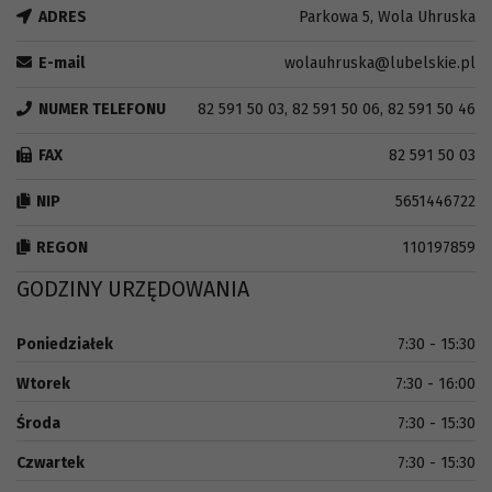
ADRES
Parkowa 5, Wola Uhruska
E-mail
wolauhruska@lubelskie.pl
NUMER TELEFONU
82 591 50 03, 82 591 50 06, 82 591 50 46
FAX
82 591 50 03
NIP
5651446722
REGON
110197859
GODZINY URZĘDOWANIA
Poniedziałek
7:30 - 15:30
Wtorek
7:30 - 16:00
Środa
7:30 - 15:30
Czwartek
7:30 - 15:30