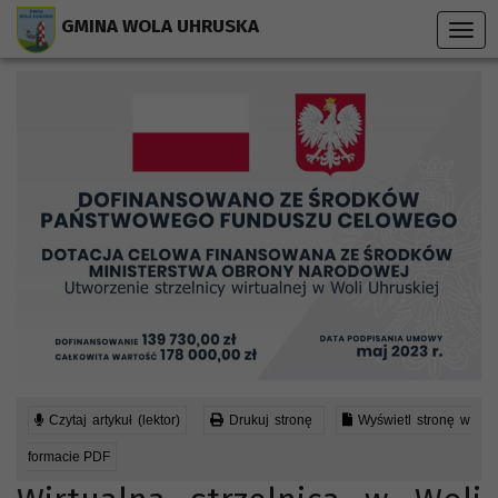
Przejdź do menu strony
Przejdź do stopki strony
Przejdź do głównej treści strony
GMINA WOLA UHRUSKA
Togg
navig
Czytaj artykuł (lektor)
Drukuj stronę
Wyświetl stronę w
formacie PDF