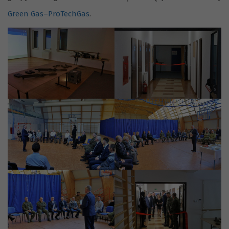
Green Gas–ProTechGas
.