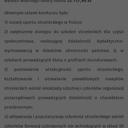
wkładu własnego Gminy niosła
32 717,90 zł
.
Głównymi celami konkursu było:
1) rozwój sportu strzeleckiego w Polsce;
2) zwiększenie dostępu do szkoleń strzeleckich dla części
społeczeństwa, realizującej działalność dydaktyczno-
wychowawczą w dziedzinie obronności państwa, tj. w
szkołach prowadzących klasy o profilach mundurowych;
3) podniesienie atrakcyjności sportu strzeleckiego,
kształtowanie i utrwalanie prawidłowych nawyków
strzeleckich wśród młodzieży szkolnej i członków organizacji
pozarządowych prowadzących działalność o charakterze
proobronnym;
4) aktywizacja i popularyzacja szkolenia strzeleckiego wśród
członków formacji uzbrojonych nie wchodzących w skład Sił