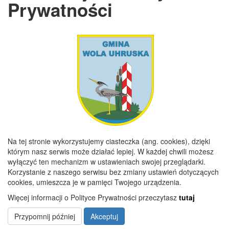
Prywatności
GODZINY URZĘDOWANIA
Poniedziałek
7:30 - 15:30
Wtorek
7:30 - 16:00
Środa
7:30 - 15:30
Czwartek
7:30 - 15:30
Piątek
7:30 - 15:00
Na tej stronie wykorzystujemy ciasteczka (ang. cookies), dzięki
Copyright 2019@ Urząd Gminy Wola Uhruska
którym nasz serwis może działać lepiej. W każdej chwili możesz
wyłączyć ten mechanizm w ustawieniach swojej przeglądarki.
Korzystanie z naszego serwisu bez zmiany ustawień dotyczących
cookies, umieszcza je w pamięci Twojego urządzenia.
Więcej informacji o Polityce Prywatności przeczytasz
tutaj
Przypomnij później
Akceptuj