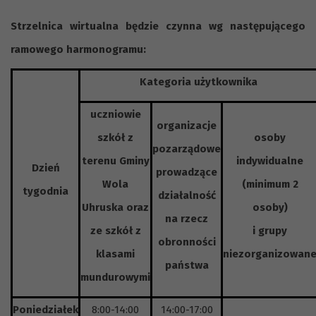
Strzelnica wirtualna będzie czynna wg następującego
ramowego harmonogramu:
Kategoria użytkownika
uczniowie
organizacje
szkół z
osoby
pozarządowe
terenu Gminy
indywidualne
Dzień
prowadzące
Wola
(minimum 2
tygodnia
działalność
Uhruska oraz
osoby)
na rzecz
ze szkół z
i grupy
obronności
klasami
niezorganizowan
państwa
mundurowymi
Poniedziałek
8:00-14:00
14:00-17:00