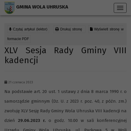
Przejdź do menu strony
Przejdź do stopki strony
Przejdź do głównej treści strony
GMINA WOLA UHRUSKA
Toggl
navig
Czytaj artykuł (lektor)
Drukuj stronę
Wyświetl stronę w
formacie PDF
XLV Sesja Rady Gminy VIII
kadencji
21 czerwca 2023
Na podstawie art. 20 ust. 1 ustawy z dnia 8 marca 1990 r. o
samorządzie gminnym (Dz. U. z 2023 r. poz. 40, z późn. zm.)
zwołuję XLV Sesję Rady Gminy Wola Uhruska VIII kadencji na
dzień
29.06.2023 r.
o godz. 10.00 w sali konferencyjnej
Urzędu Gminy Wola Uhruska, ul. Parkowa 5 w Woli